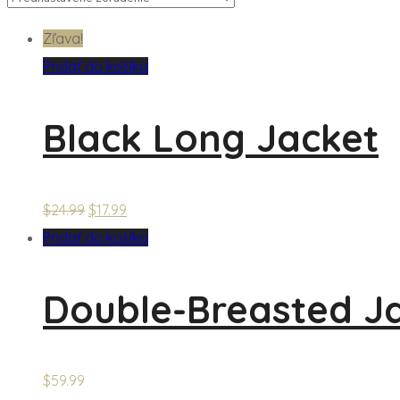
Zľava!
Pridať do košíka
Black Long Jacket
$
24.99
$
17.99
Pridať do košíka
Double-Breasted J
$
59.99