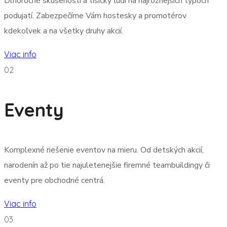
Dlhoročné skúsenosti a tisícky ľudí na najrôznejších typoch
podujatí. Zabezpečíme Vám hostesky a promotérov
kdekoľvek a na všetky druhy akcií.
Viac info
02
Eventy
Komplexné riešenie eventov na mieru. Od detských akcií,
narodenín až po tie najuletenejšie firemné teambuildingy či
eventy pre obchodné centrá.
Viac info
03