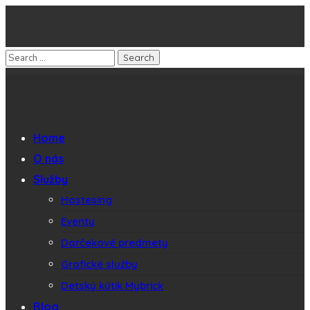
Home
O nás
Služby
Hostesing
Eventy
Darčekové predmety
Grafické služby
Detský kútik Mybrick
Blog