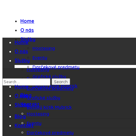
Home
O nás
Služby
Home
Hostesing
O nás
Eventy
Služby
Darčekové predmety
Hostesing
Grafické služby
Eventy
Detský kútik Mybrick
Home
Darčekové predmety
Blog
O nás
Grafické služby
Kontakt
Služby
Detský kútik Mybrick
Hostesing
Blog
Eventy
Kontakt
Darčekové predmety