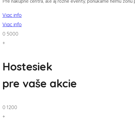
Pre nákupné centrá, ale aj rôzne eventy, ponúkame hernú zónu 
Viac info
Viac info
0
5000
+
Hostesiek
pre vaše akcie
0
1200
+