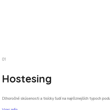
01
Hostesing
Dlhoročné skúsenosti a tisícky ľudí na najrôznejších typoch po
Viac info