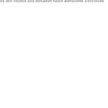
pre deti MyBrick pod dohľadom našich animátoriek a hostesiek.