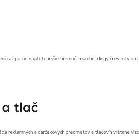
nín až po tie najuletenejšie firemné teambuildingy či eventy pre
a tlač
ácia reklamných a darčekových predmetov a tlačovín vrátane viz