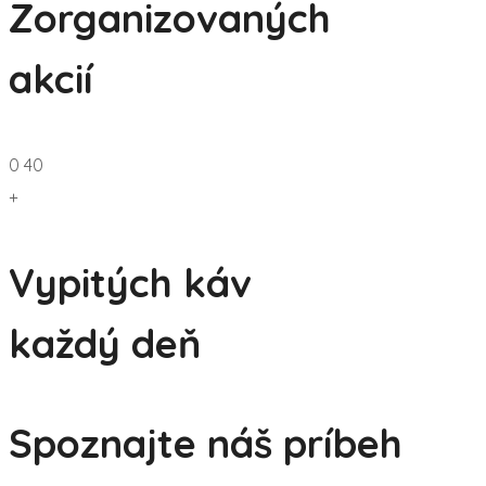
Zorganizovaných
akcií
0
40
+
Vypitých káv
každý deň
Spoznajte náš príbeh