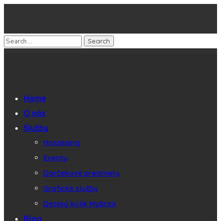
Home
O nás
Služby
Hostesing
Eventy
Darčekové predmety
Grafické služby
Detský kútik Mybrick
Blog