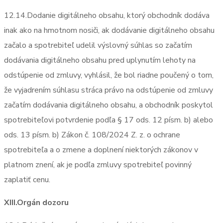
12.14.Dodanie digitálneho obsahu, ktorý obchodník dodáva
inak ako na hmotnom nosiči, ak dodávanie digitálneho obsahu
začalo a spotrebiteľ udelil výslovný súhlas so začatím
dodávania digitálneho obsahu pred uplynutím lehoty na
odstúpenie od zmluvy, vyhlásil, že bol riadne poučený o tom,
že vyjadrením súhlasu stráca právo na odstúpenie od zmluvy
začatím dodávania digitálneho obsahu, a obchodník poskytol
spotrebiteľovi potvrdenie podľa § 17 ods. 12 písm. b) alebo
ods. 13 písm. b) Zákon č. 108/2024 Z. z. o ochrane
spotrebiteľa a o zmene a doplnení niektorých zákonov v
platnom znení, ak je podľa zmluvy spotrebiteľ povinný
zaplatiť cenu.
XIII.Orgán dozoru