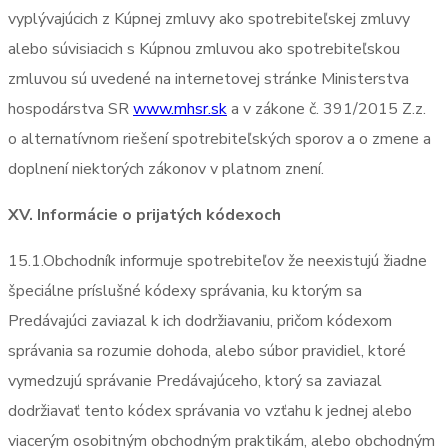
vyplývajúcich z Kúpnej zmluvy ako spotrebiteľskej zmluvy
alebo súvisiacich s Kúpnou zmluvou ako spotrebiteľskou
zmluvou sú uvedené na internetovej stránke Ministerstva
hospodárstva SR
www.mhsr.sk
a v zákone č. 391/2015 Z.z.
o alternatívnom riešení spotrebiteľských sporov a o zmene a
doplnení niektorých zákonov v platnom znení.
XV. Informácie o prijatých kódexoch
15.1.Obchodník informuje spotrebiteľov že neexistujú žiadne
špeciálne príslušné kódexy správania, ku ktorým sa
Predávajúci zaviazal k ich dodržiavaniu, pričom kódexom
správania sa rozumie dohoda, alebo súbor pravidiel, ktoré
vymedzujú správanie Predávajúceho, ktorý sa zaviazal
dodržiavať tento kódex správania vo vzťahu k jednej alebo
viacerým osobitným obchodným praktikám, alebo obchodným