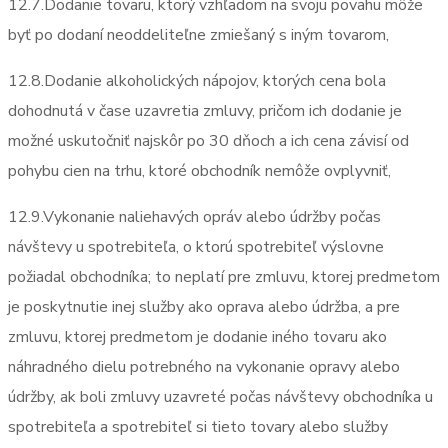
12.7.Dodanie tovaru, ktorý vzhľadom na svoju povahu môže
byť po dodaní neoddeliteľne zmiešaný s iným tovarom,
12.8.Dodanie alkoholických nápojov, ktorých cena bola
dohodnutá v čase uzavretia zmluvy, pričom ich dodanie je
možné uskutočniť najskôr po 30 dňoch a ich cena závisí od
pohybu cien na trhu, ktoré obchodník nemôže ovplyvniť,
12.9.Vykonanie naliehavých opráv alebo údržby počas
návštevy u spotrebiteľa, o ktorú spotrebiteľ výslovne
požiadal obchodníka; to neplatí pre zmluvu, ktorej predmetom
je poskytnutie inej služby ako oprava alebo údržba, a pre
zmluvu, ktorej predmetom je dodanie iného tovaru ako
náhradného dielu potrebného na vykonanie opravy alebo
údržby, ak boli zmluvy uzavreté počas návštevy obchodníka u
spotrebiteľa a spotrebiteľ si tieto tovary alebo služby