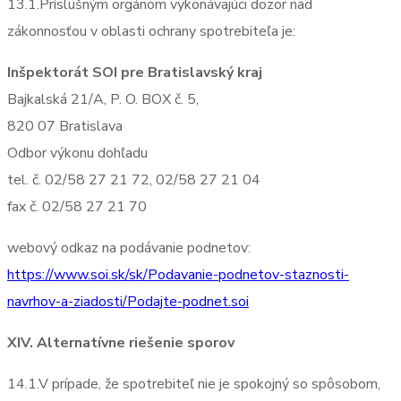
13.1.Príslušným orgánom vykonávajúci dozor nad
zákonnosťou v oblasti ochrany spotrebiteľa je:
Inšpektorát SOI pre Bratislavský kraj
Bajkalská 21/A, P. O. BOX č. 5,
820 07 Bratislava
Odbor výkonu dohľadu
tel. č. 02/58 27 21 72, 02/58 27 21 04
fax č. 02/58 27 21 70
webový odkaz na podávanie podnetov:
https://www.soi.sk/sk/Podavanie-podnetov-staznosti-
navrhov-a-ziadosti/Podajte-podnet.soi
XIV. Alternatívne riešenie sporov
14.1.V prípade, že spotrebiteľ nie je spokojný so spôsobom,