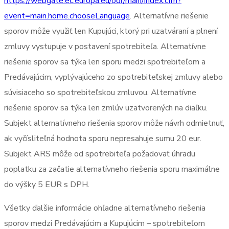
https://webgate.ec.europa.eu/odr/main/index.cfm?
event=main.home.chooseLanguage
. Alternatívne riešenie
sporov môže využiť len Kupujúci, ktorý pri uzatváraní a plnení
zmluvy vystupuje v postavení spotrebiteľa. Alternatívne
riešenie sporov sa týka len sporu medzi spotrebiteľom a
Predávajúcim, vyplývajúceho zo spotrebiteľskej zmluvy alebo
súvisiaceho so spotrebiteľskou zmluvou. Alternatívne
riešenie sporov sa týka len zmlúv uzatvorených na diaľku.
Subjekt alternatívneho riešenia sporov môže návrh odmietnuť,
ak vyčísliteľná hodnota sporu nepresahuje sumu 20 eur.
Subjekt ARS môže od spotrebiteľa požadovať úhradu
poplatku za začatie alternatívneho riešenia sporu maximálne
do výšky 5 EUR s DPH.
Všetky ďalšie informácie ohľadne alternatívneho riešenia
sporov medzi Predávajúcim a Kupujúcim – spotrebiteľom