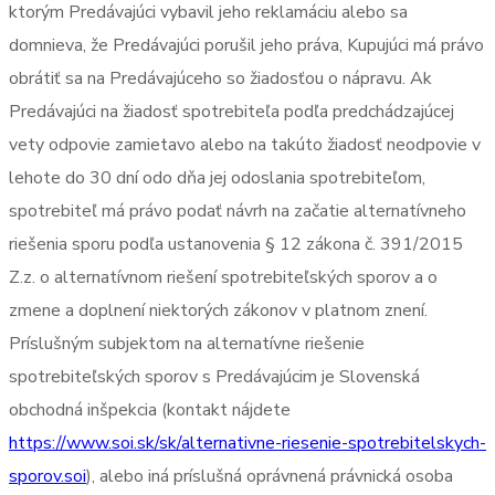
ktorým Predávajúci vybavil jeho reklamáciu alebo sa
domnieva, že Predávajúci porušil jeho práva, Kupujúci má právo
obrátiť sa na Predávajúceho so žiadosťou o nápravu. Ak
Predávajúci na žiadosť spotrebiteľa podľa predchádzajúcej
vety odpovie zamietavo alebo na takúto žiadosť neodpovie v
lehote do 30 dní odo dňa jej odoslania spotrebiteľom,
spotrebiteľ má právo podať návrh na začatie alternatívneho
riešenia sporu podľa ustanovenia § 12 zákona č. 391/2015
Z.z. o alternatívnom riešení spotrebiteľských sporov a o
zmene a doplnení niektorých zákonov v platnom znení.
Príslušným subjektom na alternatívne riešenie
spotrebiteľských sporov s Predávajúcim je Slovenská
obchodná inšpekcia (kontakt nájdete
https://www.soi.sk/sk/alternativne-riesenie-spotrebitelskych-
sporov.soi
), alebo iná príslušná oprávnená právnická osoba