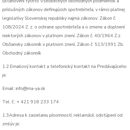
ustanovení týchto Všeobecných obchodných podmienok a
príslušných zákonov definujúcich spotrebiteľa, v rámci platnej
legislatívy Slovenskej republiky najmä zákonov: Zákon č.
108/2024 Z. z. o ochrane spotrebiteľa a o zmene a doplnení
niektorých zákonov v platnom znení, Zákon č. 40/1964 Z.z.
Občiansky zákonník v platnom znení,
Zákon č. 513/1991 Zb.
Obchodný zákonník
1.2.Emailový kontakt a telefonický kontakt na Predávajúceho
je:
Email: info@ma-ya.sk
Tel. č.: + 421 918 233 174
1.3Adresa k zasielaniu písomností, reklamácií, odstúpení od
zmlúv je: