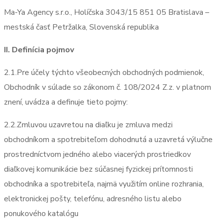
Ma-Ya Agency s.r.o., Holíčska 3043/15 851 05 Bratislava –
mestská časť Petržalka, Slovenská republika
II. Definícia pojmov
2.1.Pre účely týchto všeobecných obchodných podmienok,
Obchodník v súlade so zákonom č. 108/2024 Z.z. v platnom
znení, uvádza a definuje tieto pojmy:
2.2.Zmluvou uzavretou na diaľku je zmluva medzi
obchodníkom a spotrebiteľom dohodnutá a uzavretá výlučne
prostredníctvom jedného alebo viacerých prostriedkov
diaľkovej komunikácie bez súčasnej fyzickej prítomnosti
obchodníka a spotrebiteľa, najmä využitím online rozhrania,
elektronickej pošty, telefónu, adresného listu alebo
ponukového katalógu