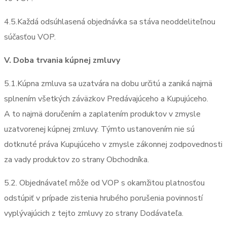
4.5.Každá odsúhlasená objednávka sa stáva neoddeliteľnou
súčasťou VOP.
V. Doba trvania kúpnej zmluvy
5.1.Kúpna zmluva sa uzatvára na dobu určitú a zaniká najmä
splnením všetkých záväzkov Predávajúceho a Kupujúceho.
A to najmä doručením a zaplatením produktov v zmysle
uzatvorenej kúpnej zmluvy. Týmto ustanovením nie sú
dotknuté práva Kupujúceho v zmysle zákonnej zodpovednosti
za vady produktov zo strany Obchodníka.
5.2. Objednávateľ môže od VOP s okamžitou platnosťou
odstúpiť v prípade zistenia hrubého porušenia povinností
vyplývajúcich z tejto zmluvy zo strany Dodávateľa.