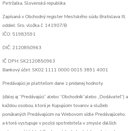
Petržalka, Slovenská republika
Zapísaná v Obchodný register Mestského súdu Bratislava III,
oddiel: Sro, vložka č. 141907/B
IČO: 51983591
DIČ: 2120850963
IČ DPH: SK2120850963
Bankový účet: SK02 1111 0000 0015 3891 4001
Predávajúci je platiteľom dane z pridanej hodnoty
(ďalej aj “Predávajúci” alebo “Obchodník”alebo „Dodávateľ“) a
každou osobou, ktorá je Kupujúcim tovarov a služieb
ponúkaných Predávajúcim na Webovom sídle Predávajúceho,
a ktorá vystupuje v pozícii spotrebiteľa v zmysle ďalších