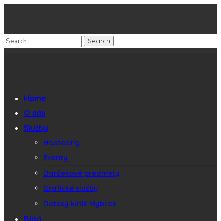
Home
O nás
Služby
Hostesing
Eventy
Darčekové predmety
Grafické služby
Detský kútik Mybrick
Blog