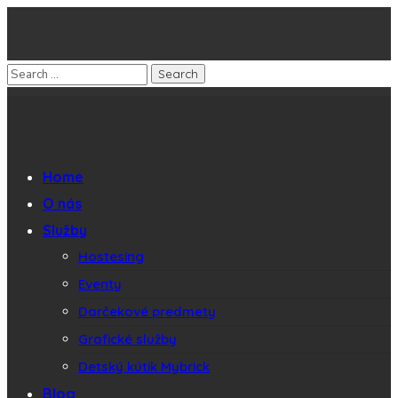
Home
O nás
Služby
Hostesing
Eventy
Darčekové predmety
Grafické služby
Detský kútik Mybrick
Blog