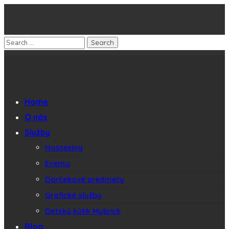
Home
O nás
Služby
Hostesing
Eventy
Darčekové predmety
Grafické služby
Detský kútik Mybrick
Blog