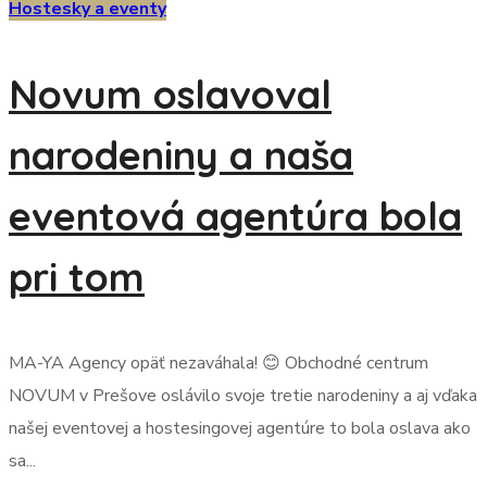
Hostesky a eventy
Novum oslavoval
narodeniny a naša
eventová agentúra bola
pri tom
MA-YA Agency opäť nezaváhala! 😊 Obchodné centrum
NOVUM v Prešove oslávilo svoje tretie narodeniny a aj vďaka
našej eventovej a hostesingovej agentúre to bola oslava ako
sa...