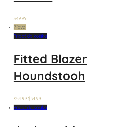
$
49.99
Zľava!
Pridať do košíka
Fitted Blazer
Houndstooh
$
54.99
$
34.99
Pridať do košíka