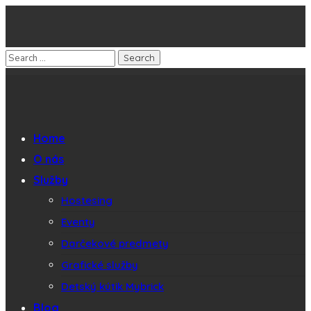
Home
O nás
Služby
Hostesing
Eventy
Darčekové predmety
Grafické služby
Detský kútik Mybrick
Blog